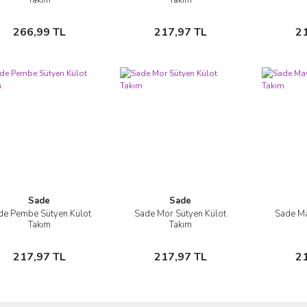
Sepete Ekle
Sepete Ekle
266,99 TL
217,97 TL
2
Sade
Sade
de Pembe Sütyen Külot
Sade Mor Sütyen Külot
Sade Ma
İncele
İncele
Takım
Takım
Sepete Ekle
Sepete Ekle
217,97 TL
217,97 TL
2