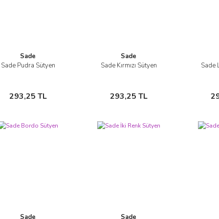
Sade
Sade
Sade Pudra Sütyen
Sade Kırmızı Sütyen
Sade 
İncele
İncele
Sepete Ekle
Sepete Ekle
293,25 TL
293,25 TL
2
Sade
Sade