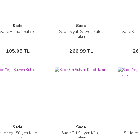
Sade
Sade
Sade Pembe Sütyen
Sade Siyah Sütyen Külot
Sade Kır
İncele
İncele
Takım
Sepete Ekle
Sepete Ekle
105,05 TL
266,99 TL
2
Sade
Sade
ade Yeşil Sütyen Külot
Sade Gri Sütyen Külot
Sade Ye
İncele
İncele
Takım
Takım