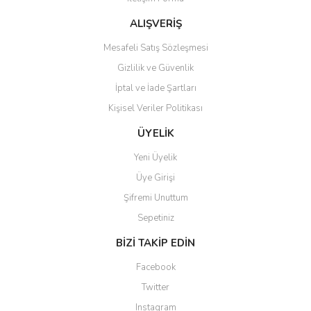
Ürün bilgilerinde hatalar bulunuyor.
Ürün fiyatı diğer sitelerden daha pahalı.
ALIŞVERİŞ
Bu ürüne benzer farklı alternatifler olmalı.
Mesafeli Satış Sözleşmesi
Gizlilik ve Güvenlik
İptal ve İade Şartları
Kişisel Veriler Politikası
Gönder
ÜYELİK
Yeni Üyelik
Üye Girişi
Şifremi Unuttum
Sepetiniz
BİZİ TAKİP EDİN
Facebook
Twitter
Instagram