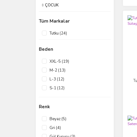
ÇOCUK
Tüm Markalar
Tutku (24)
Beden
XXL-5 (19)
M-2 (13)
L-3 (12)
Tu
S-1 (12)
XL-4 (11)
XXXL-6 (9)
Renk
Beyaz (5)
Gri (4)
Gül Kurusu (3)