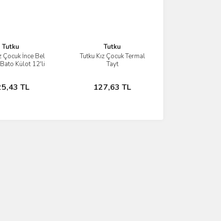
Tutku
Tutku
z Çocuk İnce Bel
Tutku Kız Çocuk Termal
İncele
İncele
 Bato Külot 12'li
Tayt
Sepete Ekle
Sepete Ekle
25,43 TL
127,63 TL