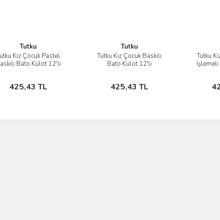
Tutku
Tutku
utku Kız Çocuk Pastel
Tutku Kız Çocuk Baskılı
Tutku Kı
İncele
İncele
askılı Bato Külot 12'li
Bato Külot 12'li
İşlemeli
Sepete Ekle
Sepete Ekle
425,43 TL
425,43 TL
4