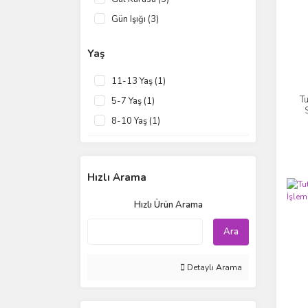
Gün Işığı (3)
Pembe (3)
Yaş
Siyah (3)
Lila (2)
11-13 Yaş (1)
Okyanus Mavi (2)
Tu
5-7 Yaş (1)
Yakut (2)
8-10 Yaş (1)
Fuşya (1)
Mercan (1)
Hızlı Arama
Mor (1)
Vişne (1)
Hızlı Ürün Arama
Ara
Detaylı Arama