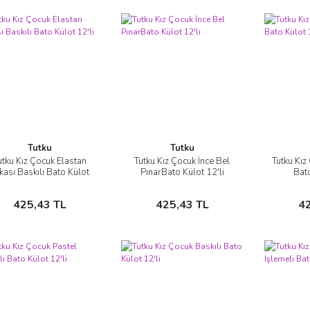
Tutku
Tutku
utku Kız Çocuk Elastan
Tutku Kız Çocuk İnce Bel
Tutku Kı
İncele
İncele
kası Baskılı Bato Külot
PınarBato Külot 12'li
Bato
12'li
Sepete Ekle
Sepete Ekle
425,43 TL
425,43 TL
4