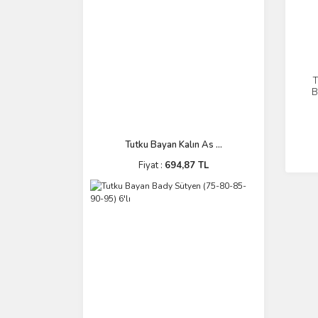
T
B
Tutku Bayan Kalın As ...
Fiyat :
694,87 TL