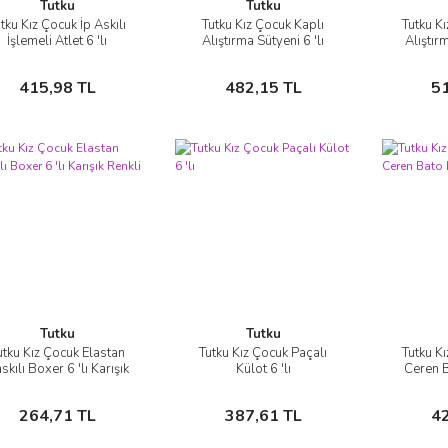
Tutku
Tutku
tku Kız Çocuk İp Askılı
Tutku Kız Çocuk Kaplı
Tutku K
İncele
İncele
İşlemeli Atlet 6 'lı
Alıştırma Sütyeni 6 'lı
Alıştırm
Sepete Ekle
Sepete Ekle
415,98 TL
482,15 TL
5
Tutku
Tutku
utku Kız Çocuk Elastan
Tutku Kız Çocuk Paçalı
Tutku K
İncele
İncele
skılı Boxer 6 'lı Karışık
Külot 6 'lı
Ceren B
Renkli
Sepete Ekle
Sepete Ekle
264,71 TL
387,61 TL
4