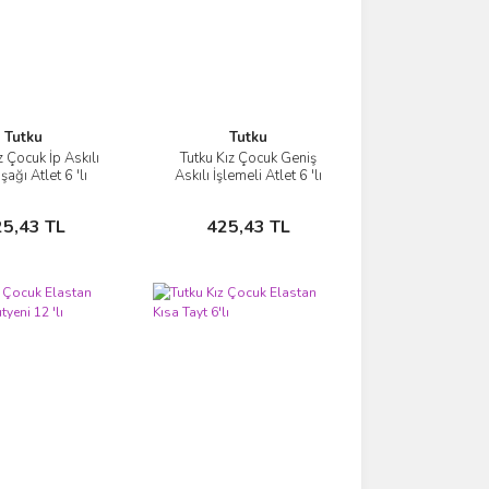
Tutku
Tutku
z Çocuk İp Askılı
Tutku Kız Çocuk Geniş
İncele
İncele
ağı Atlet 6 'lı
Askılı İşlemeli Atlet 6 'lı
Sepete Ekle
Sepete Ekle
25,43 TL
425,43 TL