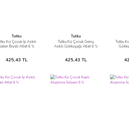
Tutku
Tutku
tku Kız Çocuk İp Askılı
Tutku Kız Çocuk Geniş
Tutku Kı
İncele
İncele
Saten Biyeli Atlet 6 'lı
Askılı Gökkuşağı Atlet 6 'lı
Gökkuş
Sepete Ekle
Sepete Ekle
425,43 TL
425,43 TL
4