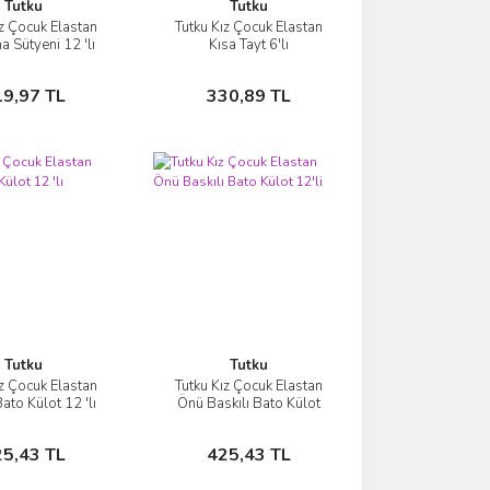
Tutku
Tutku
ız Çocuk Elastan
Tutku Kız Çocuk Elastan
İncele
İncele
a Sütyeni 12 'lı
Kısa Tayt 6'lı
Sepete Ekle
Sepete Ekle
19,97 TL
330,89 TL
Tutku
Tutku
ız Çocuk Elastan
Tutku Kız Çocuk Elastan
İncele
İncele
ato Külot 12 'lı
Önü Baskılı Bato Külot
12'li
Sepete Ekle
Sepete Ekle
25,43 TL
425,43 TL