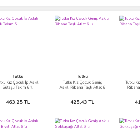
Tutku
Tutku
tku Kız Çocuk İp Askılı
Tutku Kız Çocuk Geniş
Tutku Kı
İncele
İncele
Sütaşlı Takım 6 'lı
Askılı Ribana Taşlı Atlet 6
Ribana 
'lı
Sepete Ekle
Sepete Ekle
463,25 TL
425,43 TL
4