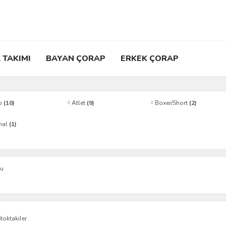
 TAKIMI
BAYAN ÇORAP
ERKEK ÇORAP
o
(10)
Atlet
(9)
Boxer/Short
(2)
mal
(1)
ku
toktakiler