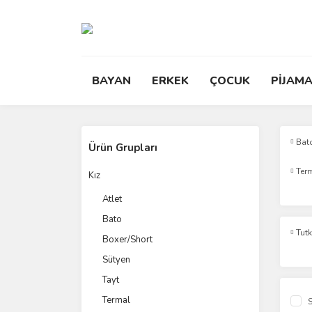
BAYAN
ERKEK
ÇOCUK
PİJAMA
Bat
Ürün Grupları
Ter
Kız
Atlet
Bato
Tut
Boxer/Short
Sütyen
Tayt
Termal
S