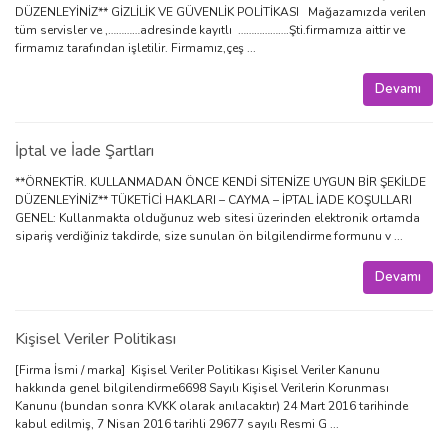
DÜZENLEYİNİZ** GİZLİLİK VE GÜVENLİK POLİTİKASI Mağazamızda verilen
tüm servisler ve ,…………adresinde kayıtlı ……………….Şti.firmamıza aittir ve
firmamız tarafından işletilir. Firmamız,çeş ...
Devamı
İptal ve İade Şartları
**ÖRNEKTİR. KULLANMADAN ÖNCE KENDİ SİTENİZE UYGUN BİR ŞEKİLDE
DÜZENLEYİNİZ** TÜKETİCİ HAKLARI – CAYMA – İPTAL İADE KOŞULLARI
GENEL: Kullanmakta olduğunuz web sitesi üzerinden elektronik ortamda
sipariş verdiğiniz takdirde, size sunulan ön bilgilendirme formunu v ...
Devamı
Kişisel Veriler Politikası
[Firma İsmi / marka] Kişisel Veriler Politikası Kişisel Veriler Kanunu
hakkında genel bilgilendirme6698 Sayılı Kişisel Verilerin Korunması
Kanunu (bundan sonra KVKK olarak anılacaktır) 24 Mart 2016 tarihinde
kabul edilmiş, 7 Nisan 2016 tarihli 29677 sayılı Resmi G ...