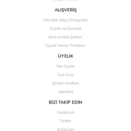
Ürün bilgilerinde hatalar bulunuyor.
Ürün fiyatı diğer sitelerden daha pahalı.
ALIŞVERİŞ
Bu ürüne benzer farklı alternatifler olmalı.
Mesafeli Satış Sözleşmesi
Gizlilik ve Güvenlik
İptal ve İade Şartları
Kişisel Veriler Politikası
Gönder
ÜYELİK
Yeni Üyelik
Üye Girişi
Şifremi Unuttum
Sepetiniz
BİZİ TAKİP EDİN
Facebook
Twitter
Instagram