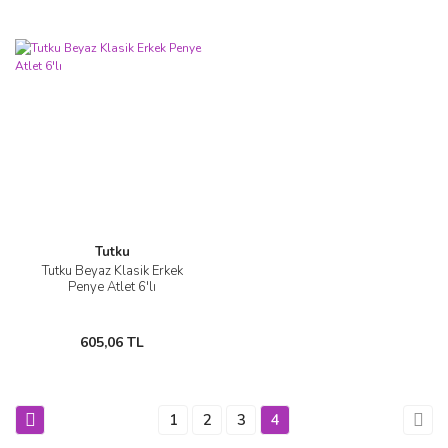
Tutku
Tutku Beyaz Klasik Erkek
Penye Atlet 6'lı
605,06 TL
1
2
3
4