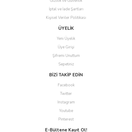
Gizlilik ve Güvenlik
İptal ve İade Şartları
Kişisel Veriler Politikası
Gönder
ÜYELİK
Yeni Üyelik
Üye Girişi
Şifremi Unuttum
Sepetiniz
BİZİ TAKİP EDİN
Facebook
Twitter
Instagram
Youtube
Pinterest
E-Bültene Kayıt Ol!