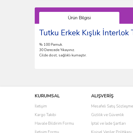
Ürün Bilgisi
Tutku Erkek Kışlık İnterlok 
% 100 Pamuk.
30 Derecede Yıkayınız.
Cilde dost, sağlıklı kumaştır.
Bu ürünün fiyat bilgisi, resim, ürün açıklamalarında 
Görüş ve önerileriniz için teşekkür ederiz.
KURUMSAL
ALIŞVERİŞ
Ürün resmi kalitesiz, bozuk veya görüntülenemiyo
Ürün açıklamasında eksik bilgiler bulunuyor.
İletişim
Mesafeli Satış Sözleşme
Ürün bilgilerinde hatalar bulunuyor.
Kargo Takibi
Gizlilik ve Güvenlik
Ürün fiyatı diğer sitelerden daha pahalı.
Havale Bildirim Formu
İptal ve İade Şartları
Bu ürüne benzer farklı alternatifler olmalı.
İletişim Formu
Kişisel Veriler Politikası