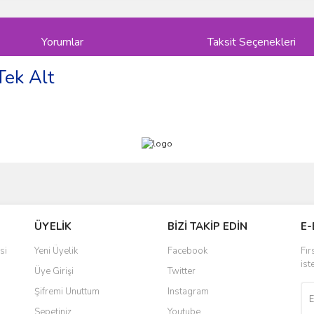
Yorumlar
Taksit Seçenekleri
Tek Alt
ve diğer konularda yetersiz gördüğünüz noktaları öneri formunu kullanarak taraf
Bu ürüne ilk yorumu siz yapın!
ÜYELİK
BİZİ TAKİP EDİN
E-
r.
Yorum Yaz
si
Yeni Üyelik
Facebook
Fır
ist
Üye Girişi
Twitter
Şifremi Unuttum
Instagram
Sepetiniz
Youtube