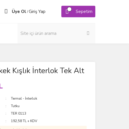
Üye Ol
Giriş Yap
Sepetim
/
ek Kışlık İnterlok Tek Alt
L
Termal - İnterlok
Tutku
TER 0113
192,58 TL + KDV