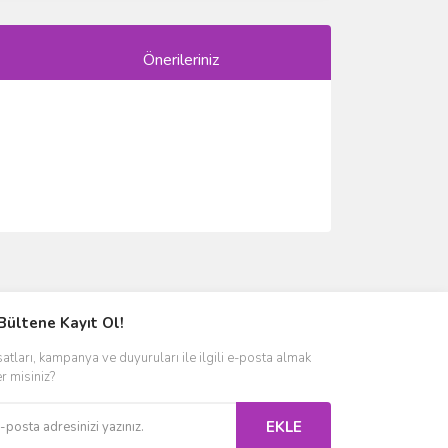
Önerileriniz
ımıza iletebilirsiniz.
Bültene Kayıt Ol!
satları, kampanya ve duyuruları ile ilgili e-posta almak
er misiniz?
EKLE