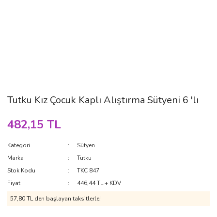
Tutku Kız Çocuk Kaplı Alıştırma Sütyeni 6 'lı
482,15 TL
Kategori
Sütyen
Marka
Tutku
Stok Kodu
TKC 847
Fiyat
446,44 TL + KDV
57,80 TL den başlayan taksitlerle!