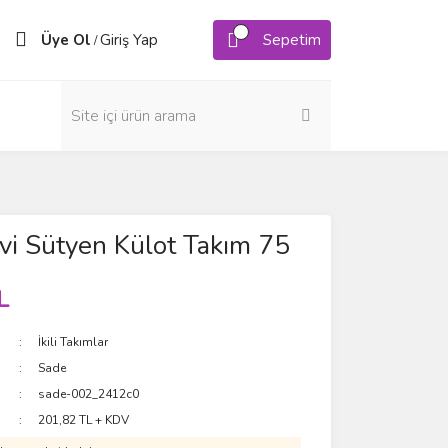
Üye Ol
Giriş Yap
Sepetim
/
i Sütyen Külot Takım 75
L
İkili Takımlar
Sade
sade-002_2412c0
201,82 TL + KDV