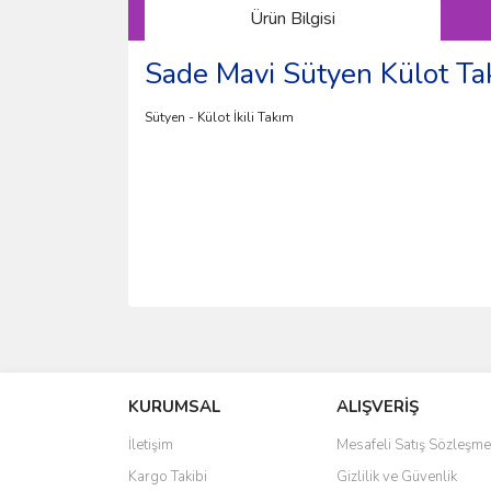
Ürün Bilgisi
Sade Mavi Sütyen Külot Ta
Sütyen - Külot İkili Takım
Bu ürünün fiyat bilgisi, resim, ürün açıklamalarında 
Görüş ve önerileriniz için teşekkür ederiz.
KURUMSAL
ALIŞVERİŞ
Ürün resmi kalitesiz, bozuk veya görüntülenemiyo
Ürün açıklamasında eksik bilgiler bulunuyor.
İletişim
Mesafeli Satış Sözleşme
Ürün bilgilerinde hatalar bulunuyor.
Kargo Takibi
Gizlilik ve Güvenlik