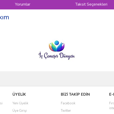
Yorumlar
Taksit Seçenekleri
kım
ve diğer konularda yetersiz gördüğünüz noktaları öneri formunu kullanarak taraf
Bu ürüne ilk yorumu siz yapın!
ÜYELİK
BİZİ TAKİP EDİN
E-
r.
Yorum Yaz
si
Yeni Üyelik
Facebook
Fır
ist
Üye Girişi
Twitter