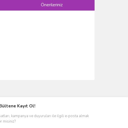
Önerileriniz
ımıza iletebilirsiniz.
Bültene Kayıt Ol!
satları, kampanya ve duyuruları ile ilgili e-posta almak
er misiniz?