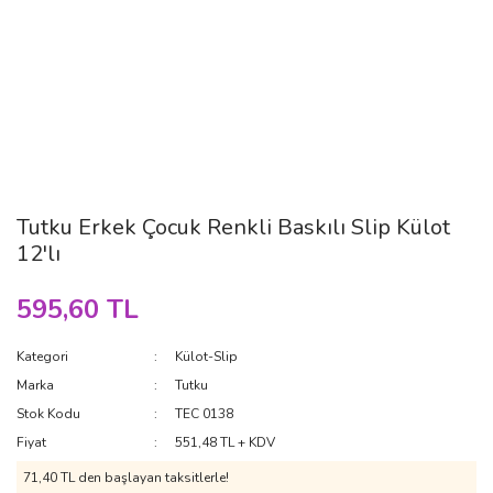
Tutku Erkek Çocuk Renkli Baskılı Slip Külot
12'lı
595,60 TL
Kategori
Külot-Slip
Marka
Tutku
Stok Kodu
TEC 0138
Fiyat
551,48 TL + KDV
71,40 TL den başlayan taksitlerle!