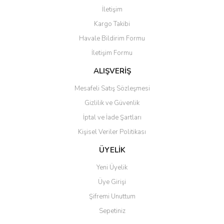
Görüş ve önerileriniz için teşekkür ederiz.
İletişim
Yorum Yaz
Kargo Takibi
Ürün resmi kalitesiz, bozuk veya görüntülenemiyor.
Havale Bildirim Formu
Ürün açıklamasında eksik bilgiler bulunuyor.
İletişim Formu
Ürün bilgilerinde hatalar bulunuyor.
Ürün fiyatı diğer sitelerden daha pahalı.
ALIŞVERİŞ
Bu ürüne benzer farklı alternatifler olmalı.
Mesafeli Satış Sözleşmesi
Gizlilik ve Güvenlik
İptal ve İade Şartları
Kişisel Veriler Politikası
Gönder
ÜYELİK
Yeni Üyelik
Üye Girişi
Şifremi Unuttum
Sepetiniz