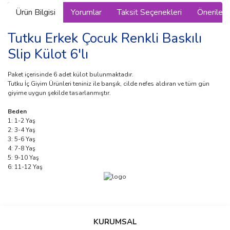
Ürün Bilgisi
Yorumlar
Taksit Seçenekleri
Önerilerin
Tutku Erkek Çocuk Renkli Baskılı
Slip Külot 6'lı
Paket içerisinde 6 adet külot bulunmaktadır.
Tutku İç Giyim Ürünleri teniniz ile barışık, cilde nefes aldıran ve tüm gün
giyime uygun şekilde tasarlanmıştır.
Beden
1: 1-2 Yaş
2: 3-4 Yaş
3: 5-6 Yaş
4: 7-8 Yaş
5: 9-10 Yaş
6: 11-12 Yaş
Bu ürünün fiyat bilgisi, resim, ürün açıklamalarında ve diğer
konularda yetersiz gördüğünüz noktaları öneri formunu kullanarak
Bu ürüne ilk yorumu siz yapın!
KURUMSAL
tarafımıza iletebilirsiniz.