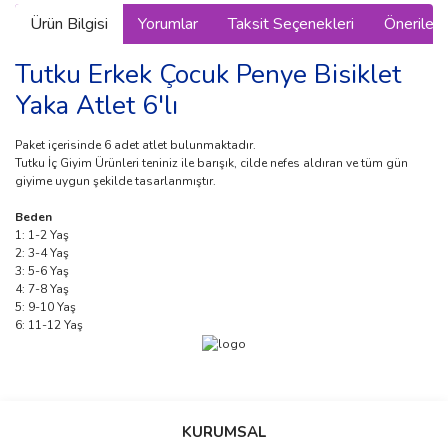
Ürün Bilgisi
Yorumlar
Taksit Seçenekleri
Önerilerin
Tutku Erkek Çocuk Penye Bisiklet
Yaka Atlet 6'lı
Paket içerisinde 6 adet atlet bulunmaktadır.
Tutku İç Giyim Ürünleri teniniz ile barışık, cilde nefes aldıran ve tüm gün
giyime uygun şekilde tasarlanmıştır.
Beden
1: 1-2 Yaş
2: 3-4 Yaş
3: 5-6 Yaş
4: 7-8 Yaş
5: 9-10 Yaş
6: 11-12 Yaş
Bu ürünün fiyat bilgisi, resim, ürün açıklamalarında ve diğer
konularda yetersiz gördüğünüz noktaları öneri formunu kullanarak
Bu ürüne ilk yorumu siz yapın!
KURUMSAL
tarafımıza iletebilirsiniz.