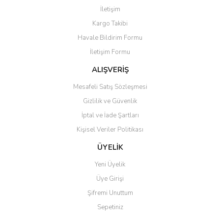
Görüş ve önerileriniz için teşekkür ederiz.
İletişim
Yorum Yaz
Kargo Takibi
Ürün resmi kalitesiz, bozuk veya görüntülenemiyor.
Havale Bildirim Formu
Ürün açıklamasında eksik bilgiler bulunuyor.
İletişim Formu
Ürün bilgilerinde hatalar bulunuyor.
Ürün fiyatı diğer sitelerden daha pahalı.
ALIŞVERİŞ
Bu ürüne benzer farklı alternatifler olmalı.
Mesafeli Satış Sözleşmesi
Gizlilik ve Güvenlik
İptal ve İade Şartları
Kişisel Veriler Politikası
Gönder
ÜYELİK
Yeni Üyelik
Üye Girişi
Şifremi Unuttum
Sepetiniz