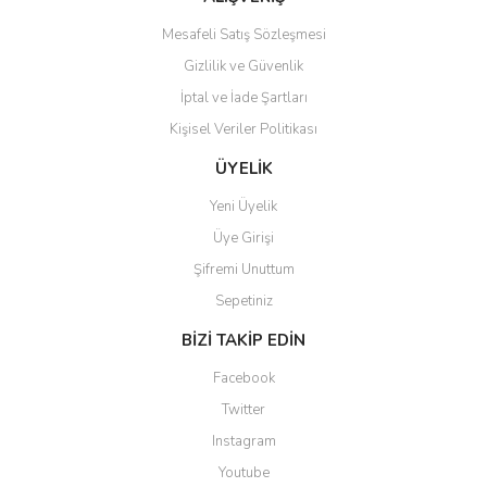
Bu ürüne benzer farklı alternatifler olmalı.
Mesafeli Satış Sözleşmesi
Gizlilik ve Güvenlik
İptal ve İade Şartları
Kişisel Veriler Politikası
Gönder
ÜYELİK
Yeni Üyelik
Üye Girişi
Şifremi Unuttum
Sepetiniz
BİZİ TAKİP EDİN
Facebook
Twitter
Instagram
Youtube