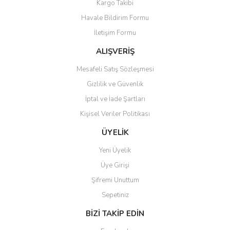
Kargo Takibi
Ürün resmi kalitesiz, bozuk veya görüntülenemiyor.
Havale Bildirim Formu
Ürün açıklamasında eksik bilgiler bulunuyor.
İletişim Formu
Ürün bilgilerinde hatalar bulunuyor.
Ürün fiyatı diğer sitelerden daha pahalı.
ALIŞVERİŞ
Bu ürüne benzer farklı alternatifler olmalı.
Mesafeli Satış Sözleşmesi
Gizlilik ve Güvenlik
İptal ve İade Şartları
Kişisel Veriler Politikası
Gönder
ÜYELİK
Yeni Üyelik
Üye Girişi
Şifremi Unuttum
Sepetiniz
BİZİ TAKİP EDİN