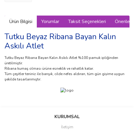
Ürün Bilgisi
Yorumlar
Taksit Seçenekleri
Önerilerin
Tutku Beyaz Ribana Bayan Kalın
Askılı Atlet
Tutku Beyaz Ribana Bayan Kalın Askılı Atlet %100 pamuk ipliğinden
üretilmiştir.
Ribana kumaş olması ürüne esneklik ve rahatlık katar.
Tüm çeşitler teniniz ile barışık, cilde nefes aldıran, tüm gün giyime uygun
şekilde tasarlanmıştır.
Bu ürünün fiyat bilgisi, resim, ürün açıklamalarında ve diğer
konularda yetersiz gördüğünüz noktaları öneri formunu kullanarak
Bu ürüne ilk yorumu siz yapın!
KURUMSAL
tarafımıza iletebilirsiniz.
Görüş ve önerileriniz için teşekkür ederiz.
İletişim
Yorum Yaz