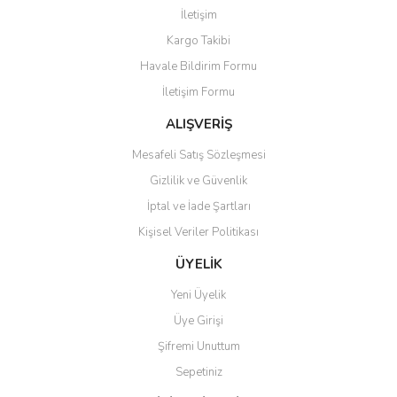
Görüş ve önerileriniz için teşekkür ederiz.
İletişim
Yorum Yaz
Kargo Takibi
Ürün resmi kalitesiz, bozuk veya görüntülenemiyor.
Havale Bildirim Formu
Ürün açıklamasında eksik bilgiler bulunuyor.
İletişim Formu
Ürün bilgilerinde hatalar bulunuyor.
Ürün fiyatı diğer sitelerden daha pahalı.
ALIŞVERİŞ
Bu ürüne benzer farklı alternatifler olmalı.
Mesafeli Satış Sözleşmesi
Gizlilik ve Güvenlik
İptal ve İade Şartları
Kişisel Veriler Politikası
Gönder
ÜYELİK
Yeni Üyelik
Üye Girişi
Şifremi Unuttum
Sepetiniz