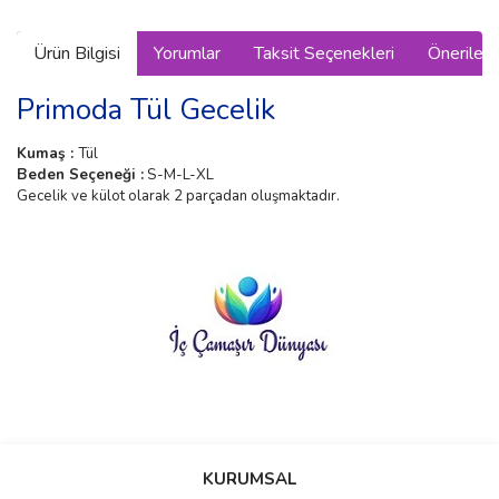
Ürün Bilgisi
Yorumlar
Taksit Seçenekleri
Önerilerin
Primoda Tül Gecelik
Kumaş :
Tül
Beden Seçeneği :
S-M-L-XL
Gecelik ve külot olarak 2 parçadan oluşmaktadır.
Bu ürünün fiyat bilgisi, resim, ürün açıklamalarında ve diğer
konularda yetersiz gördüğünüz noktaları öneri formunu kullanarak
Bu ürüne ilk yorumu siz yapın!
KURUMSAL
tarafımıza iletebilirsiniz.