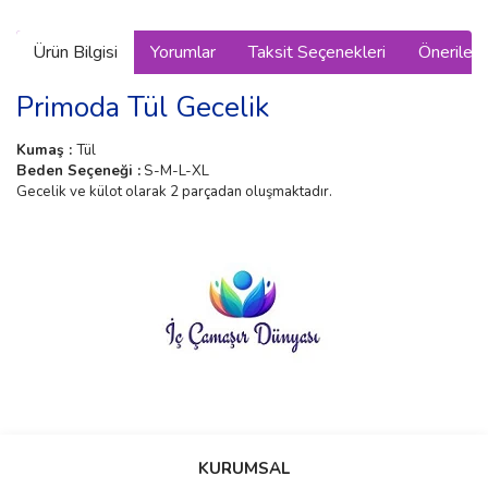
Ürün Bilgisi
Yorumlar
Taksit Seçenekleri
Önerilerin
Primoda Tül Gecelik
Kumaş :
Tül
Beden Seçeneği :
S-M-L-XL
Gecelik ve külot olarak 2 parçadan oluşmaktadır.
Bu ürünün fiyat bilgisi, resim, ürün açıklamalarında ve diğer
konularda yetersiz gördüğünüz noktaları öneri formunu kullanarak
Bu ürüne ilk yorumu siz yapın!
KURUMSAL
tarafımıza iletebilirsiniz.