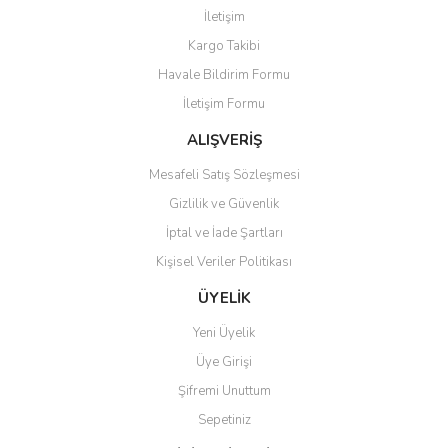
Görüş ve önerileriniz için teşekkür ederiz.
İletişim
Yorum Yaz
Kargo Takibi
Ürün resmi kalitesiz, bozuk veya görüntülenemiyor.
Havale Bildirim Formu
Ürün açıklamasında eksik bilgiler bulunuyor.
İletişim Formu
Ürün bilgilerinde hatalar bulunuyor.
Ürün fiyatı diğer sitelerden daha pahalı.
ALIŞVERİŞ
Bu ürüne benzer farklı alternatifler olmalı.
Mesafeli Satış Sözleşmesi
Gizlilik ve Güvenlik
İptal ve İade Şartları
Kişisel Veriler Politikası
Gönder
ÜYELİK
Yeni Üyelik
Üye Girişi
Şifremi Unuttum
Sepetiniz