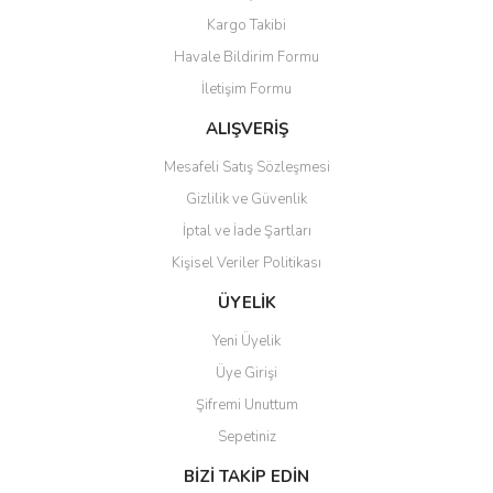
Yorum Yaz
Kargo Takibi
Ürün resmi kalitesiz, bozuk veya görüntülenemiyor.
Havale Bildirim Formu
Ürün açıklamasında eksik bilgiler bulunuyor.
İletişim Formu
Ürün bilgilerinde hatalar bulunuyor.
Ürün fiyatı diğer sitelerden daha pahalı.
ALIŞVERİŞ
Bu ürüne benzer farklı alternatifler olmalı.
Mesafeli Satış Sözleşmesi
Gizlilik ve Güvenlik
İptal ve İade Şartları
Kişisel Veriler Politikası
Gönder
ÜYELİK
Yeni Üyelik
Üye Girişi
Şifremi Unuttum
Sepetiniz
BİZİ TAKİP EDİN