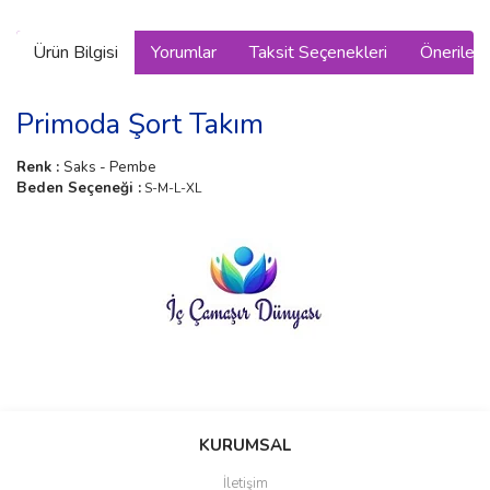
Ürün Bilgisi
Yorumlar
Taksit Seçenekleri
Önerilerin
Primoda Şort Takım
Renk :
Saks - Pembe
Beden Seçeneği :
S-M-L-XL
Bu ürünün fiyat bilgisi, resim, ürün açıklamalarında ve diğer
konularda yetersiz gördüğünüz noktaları öneri formunu kullanarak
Bu ürüne ilk yorumu siz yapın!
KURUMSAL
tarafımıza iletebilirsiniz.
Görüş ve önerileriniz için teşekkür ederiz.
İletişim