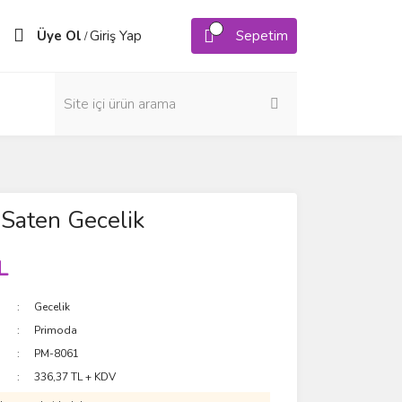
Üye Ol
Giriş Yap
Sepetim
/
Saten Gecelik
L
Gecelik
Primoda
PM-8061
336,37 TL + KDV