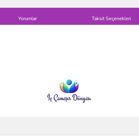
Yorumlar
Taksit Seçenekleri
ve diğer konularda yetersiz gördüğünüz noktaları öneri formunu kullanarak taraf
Bu ürüne ilk yorumu siz yapın!