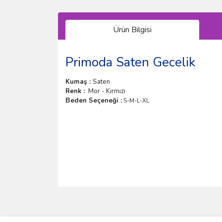
Ürün Bilgisi
Primoda Saten Gecelik
Kumaş :
Saten
Renk :
Mor - Kırmızı
Beden Seçeneği :
S-M-L-XL
Bu ürünün fiyat bilgisi, resim, ürün açıklamalarında 
Görüş ve önerileriniz için teşekkür ederiz.