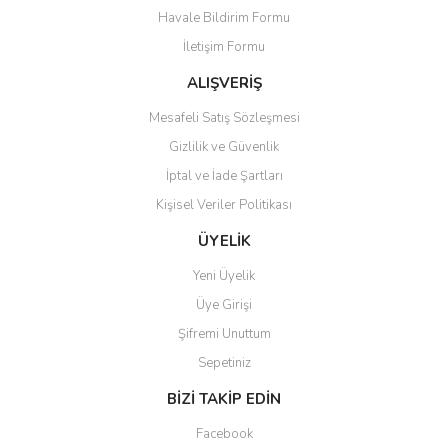
Havale Bildirim Formu
Ürün açıklamasında eksik bilgiler bulunuyor.
İletişim Formu
Ürün bilgilerinde hatalar bulunuyor.
Ürün fiyatı diğer sitelerden daha pahalı.
ALIŞVERİŞ
Bu ürüne benzer farklı alternatifler olmalı.
Mesafeli Satış Sözleşmesi
Gizlilik ve Güvenlik
İptal ve İade Şartları
Kişisel Veriler Politikası
Gönder
ÜYELİK
Yeni Üyelik
Üye Girişi
Şifremi Unuttum
Sepetiniz
BİZİ TAKİP EDİN
Facebook