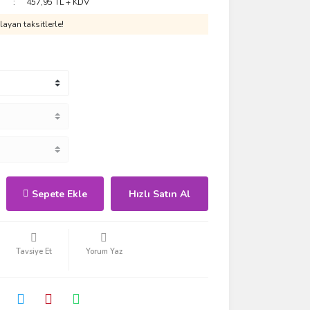
457,95 TL + KDV
ayan taksitlerle!
Sepete Ekle
Hızlı Satın Al
Tavsiye Et
Yorum Yaz