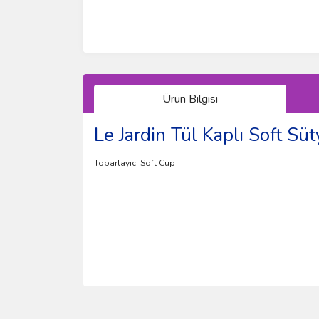
Ürün Bilgisi
Le Jardin Tül Kaplı Soft S
Toparlayıcı Soft Cup
Bu ürünün fiyat bilgisi, resim, ürün açıklamalarında 
Görüş ve önerileriniz için teşekkür ederiz.