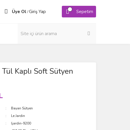
Üye Ol
Giriş Yap
Sepetim
/
n Tül Kaplı Soft Sütyen
L
Bayan Sütyen
Le Jardin
ljardin-9200