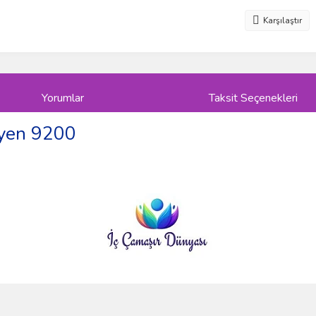
Karşılaştır
Yorumlar
Taksit Seçenekleri
ütyen 9200
ve diğer konularda yetersiz gördüğünüz noktaları öneri formunu kullanarak taraf