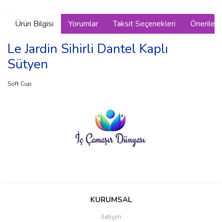
Ürün Bilgisi
Yorumlar
Taksit Seçenekleri
Önerilerin
Le Jardin Sihirli Dantel Kaplı
Sütyen
Soft Cup
Bu ürünün fiyat bilgisi, resim, ürün açıklamalarında ve diğer
konularda yetersiz gördüğünüz noktaları öneri formunu kullanarak
Bu ürüne ilk yorumu siz yapın!
KURUMSAL
tarafımıza iletebilirsiniz.
Görüş ve önerileriniz için teşekkür ederiz.
İletişim