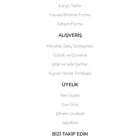
Yorum Yaz
Kargo Takibi
Ürün resmi kalitesiz, bozuk veya görüntülenemiyor.
Havale Bildirim Formu
Ürün açıklamasında eksik bilgiler bulunuyor.
İletişim Formu
Ürün bilgilerinde hatalar bulunuyor.
Ürün fiyatı diğer sitelerden daha pahalı.
ALIŞVERİŞ
Bu ürüne benzer farklı alternatifler olmalı.
Mesafeli Satış Sözleşmesi
Gizlilik ve Güvenlik
İptal ve İade Şartları
Kişisel Veriler Politikası
Gönder
ÜYELİK
Yeni Üyelik
Üye Girişi
Şifremi Unuttum
Sepetiniz
BİZİ TAKİP EDİN