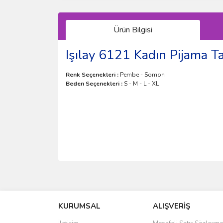
Ürün Bilgisi
Işılay 6121 Kadın Pijama T
Renk Seçenekleri :
Pembe - Somon
Beden Seçenekleri :
S - M - L - XL
Bu ürünün fiyat bilgisi, resim, ürün açıklamalarında 
Görüş ve önerileriniz için teşekkür ederiz.
KURUMSAL
ALIŞVERİŞ
Ürün resmi kalitesiz, bozuk veya görüntülenemiyo
Ürün açıklamasında eksik bilgiler bulunuyor.