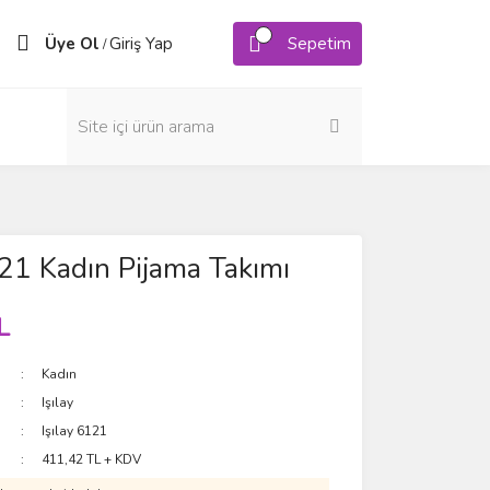
Üye Ol
Giriş Yap
Sepetim
/
121 Kadın Pijama Takımı
L
Kadın
Işılay
Işılay 6121
411,42 TL + KDV