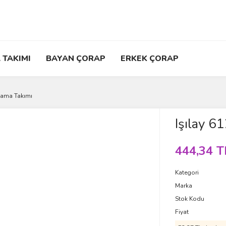
 TAKIMI
BAYAN ÇORAP
ERKEK ÇORAP
ijama Takımı
Işılay 6
444,34 T
Kategori
Marka
Stok Kodu
Fiyat