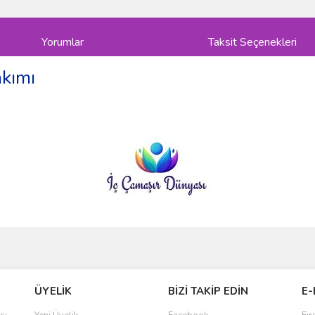
Yorumlar
Taksit Seçenekleri
akımı
ve diğer konularda yetersiz gördüğünüz noktaları öneri formunu kullanarak taraf
Bu ürüne ilk yorumu siz yapın!
ÜYELİK
BİZİ TAKİP EDİN
E-
r.
Yorum Yaz