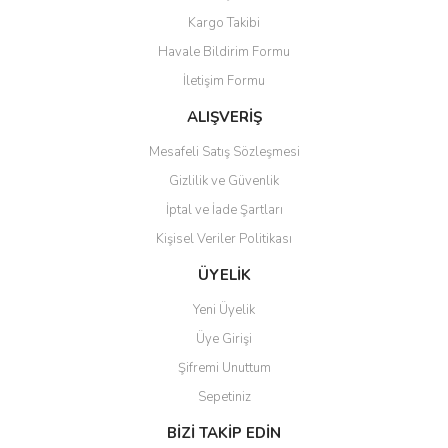
Yorum Yaz
Kargo Takibi
Ürün resmi kalitesiz, bozuk veya görüntülenemiyor.
Havale Bildirim Formu
Ürün açıklamasında eksik bilgiler bulunuyor.
İletişim Formu
Ürün bilgilerinde hatalar bulunuyor.
Ürün fiyatı diğer sitelerden daha pahalı.
ALIŞVERİŞ
Bu ürüne benzer farklı alternatifler olmalı.
Mesafeli Satış Sözleşmesi
Gizlilik ve Güvenlik
İptal ve İade Şartları
Kişisel Veriler Politikası
Gönder
ÜYELİK
Yeni Üyelik
Üye Girişi
Şifremi Unuttum
Sepetiniz
BİZİ TAKİP EDİN