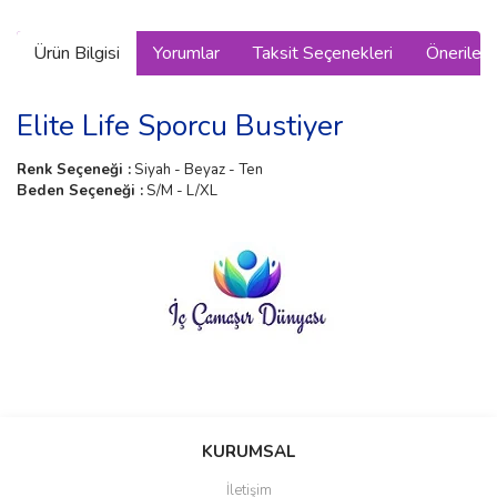
Ürün Bilgisi
Yorumlar
Taksit Seçenekleri
Önerilerin
Elite Life Sporcu Bustiyer
Renk Seçeneği :
Siyah - Beyaz - Ten
Beden Seçeneği :
S/M - L/XL
Bu ürünün fiyat bilgisi, resim, ürün açıklamalarında ve diğer
konularda yetersiz gördüğünüz noktaları öneri formunu kullanarak
Bu ürüne ilk yorumu siz yapın!
KURUMSAL
tarafımıza iletebilirsiniz.
Görüş ve önerileriniz için teşekkür ederiz.
İletişim