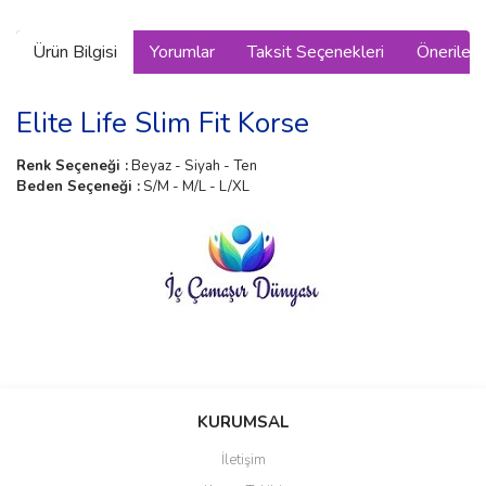
Ürün Bilgisi
Yorumlar
Taksit Seçenekleri
Önerilerin
Elite Life Slim Fit Korse
Renk Seçeneği :
Beyaz - Siyah - Ten
Beden Seçeneği :
S/M - M/L - L/XL
Bu ürünün fiyat bilgisi, resim, ürün açıklamalarında ve diğer
konularda yetersiz gördüğünüz noktaları öneri formunu kullanarak
Bu ürüne ilk yorumu siz yapın!
KURUMSAL
tarafımıza iletebilirsiniz.
Görüş ve önerileriniz için teşekkür ederiz.
İletişim
Yorum Yaz