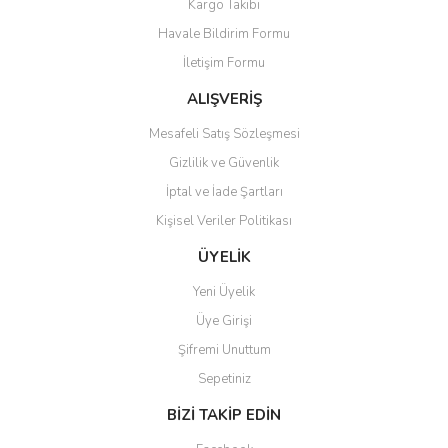
Kargo Takibi
Ürün resmi kalitesiz, bozuk veya görüntülenemiyor.
Havale Bildirim Formu
Ürün açıklamasında eksik bilgiler bulunuyor.
İletişim Formu
Ürün bilgilerinde hatalar bulunuyor.
Ürün fiyatı diğer sitelerden daha pahalı.
ALIŞVERİŞ
Bu ürüne benzer farklı alternatifler olmalı.
Mesafeli Satış Sözleşmesi
Gizlilik ve Güvenlik
İptal ve İade Şartları
Kişisel Veriler Politikası
Gönder
ÜYELİK
Yeni Üyelik
Üye Girişi
Şifremi Unuttum
Sepetiniz
BİZİ TAKİP EDİN