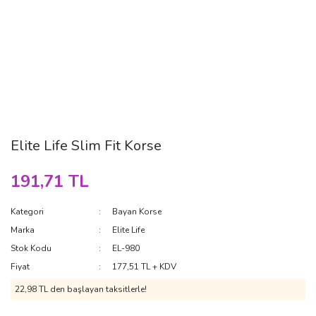
Elite Life Slim Fit Korse
191,71 TL
Kategori
Bayan Korse
Marka
Elite Life
Stok Kodu
EL-980
Fiyat
177,51 TL + KDV
22,98 TL den başlayan taksitlerle!