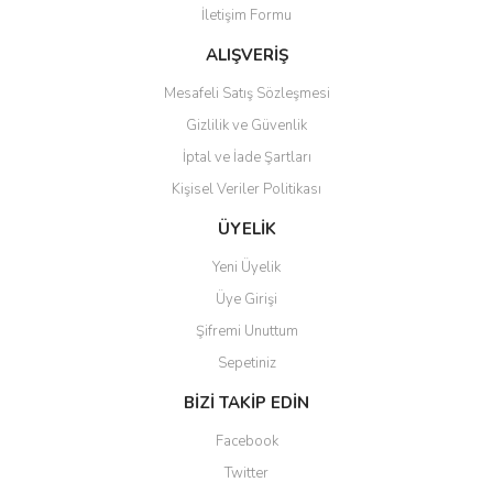
İletişim Formu
Ürün bilgilerinde hatalar bulunuyor.
Ürün fiyatı diğer sitelerden daha pahalı.
ALIŞVERİŞ
Bu ürüne benzer farklı alternatifler olmalı.
Mesafeli Satış Sözleşmesi
Gizlilik ve Güvenlik
İptal ve İade Şartları
Kişisel Veriler Politikası
Gönder
ÜYELİK
Yeni Üyelik
Üye Girişi
Şifremi Unuttum
Sepetiniz
BİZİ TAKİP EDİN
Facebook
Twitter