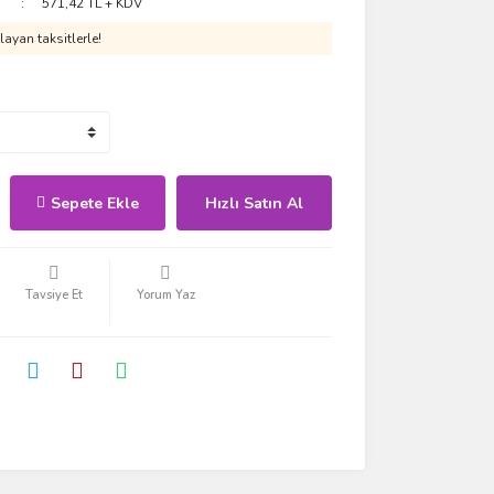
571,42 TL + KDV
ayan taksitlerle!
Sepete Ekle
Hızlı Satın Al
Tavsiye Et
Yorum Yaz