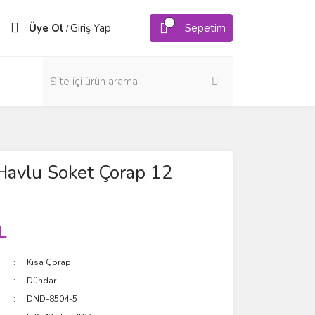
Üye Ol
Giriş Yap
Sepetim
/
Havlu Soket Çorap 12
L
Kısa Çorap
Dündar
DND-8504-5