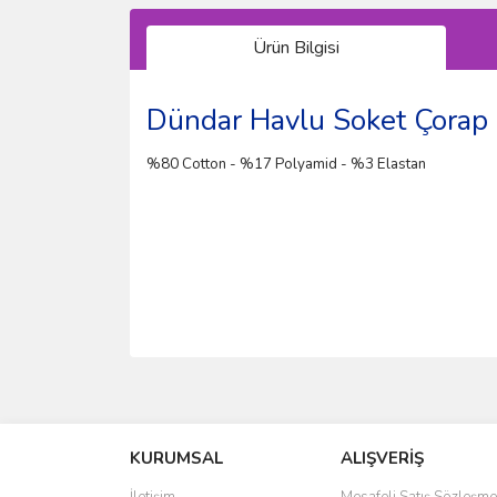
Ürün Bilgisi
Dündar Havlu Soket Çorap
%80 Cotton - %17 Polyamid - %3 Elastan
Bu ürünün fiyat bilgisi, resim, ürün açıklamalarında 
Görüş ve önerileriniz için teşekkür ederiz.
KURUMSAL
ALIŞVERİŞ
Ürün resmi kalitesiz, bozuk veya görüntülenemiyo
Ürün açıklamasında eksik bilgiler bulunuyor.