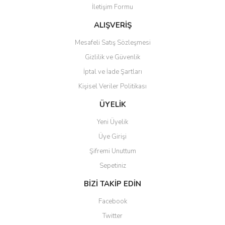
İletişim Formu
Ürün bilgilerinde hatalar bulunuyor.
Ürün fiyatı diğer sitelerden daha pahalı.
ALIŞVERİŞ
Bu ürüne benzer farklı alternatifler olmalı.
Mesafeli Satış Sözleşmesi
Gizlilik ve Güvenlik
İptal ve İade Şartları
Kişisel Veriler Politikası
Gönder
ÜYELİK
Yeni Üyelik
Üye Girişi
Şifremi Unuttum
Sepetiniz
BİZİ TAKİP EDİN
Facebook
Twitter