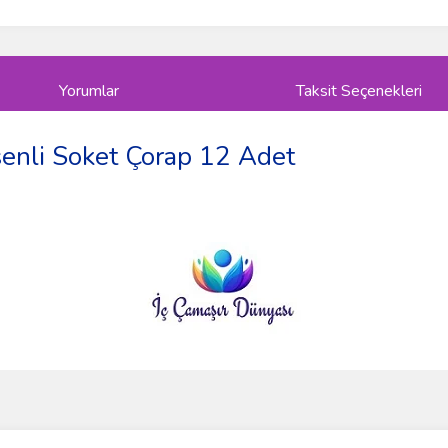
Yorumlar
Taksit Seçenekleri
enli Soket Çorap 12 Adet
ve diğer konularda yetersiz gördüğünüz noktaları öneri formunu kullanarak taraf
Bu ürüne ilk yorumu siz yapın!