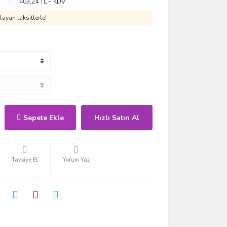
403,24 TL + KDV
ayan taksitlerle!
Sepete Ekle
Hızlı Satın Al
Tavsiye Et
Yorum Yaz