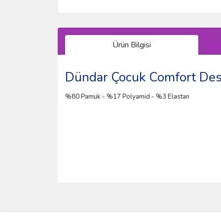
Ürün Bilgisi
Dündar Çocuk Comfort Des
%80 Pamuk - %17 Polyamid - %3 Elastan
Bu ürünün fiyat bilgisi, resim, ürün açıklamalarında 
Görüş ve önerileriniz için teşekkür ederiz.